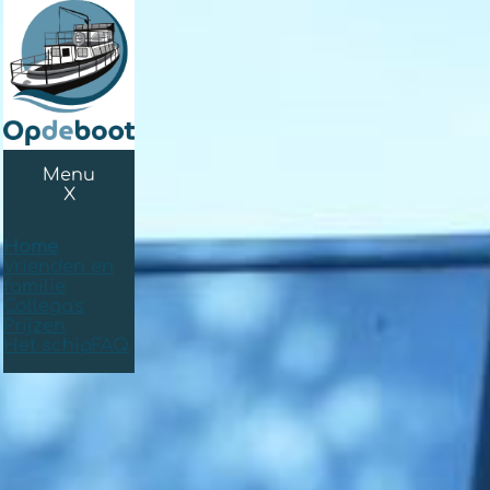
Menu
X
Home
Vrienden en
familie
Collega's
Prijzen
Het schip
FAQ