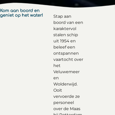
Kom aan boord en
geniet op het water!
Stap aan
boord van een
karaktervol
stalen schip
uit 1954 en
beleef een
ontspannen
vaartocht over
het
Veluwemeer
en
Wolderwijd.
Ooit
vervoerde ze
personeel
over de Maas
bij Rotterdam,