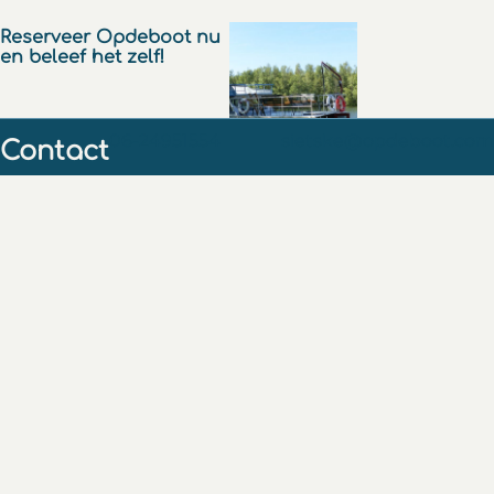
Reserveer Opdeboot nu
en beleef het zelf!
06-24951554
sietske@opdeboot.com
Contact
Copyright 2024 Opdeboot
Adres: Javalaan 111 3705 XC Zeist
Vrienden en familie
KVK: 76860914
BTW: NL003126802b10
gemaakt door
Hans Fast